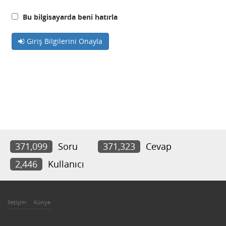
Bu bilgisayarda beni hatırla
Giriş Bilgilerini Onayla
371,099
Soru
371,323
Cevap
2,446
Kullanıcı
İletişim
Künye