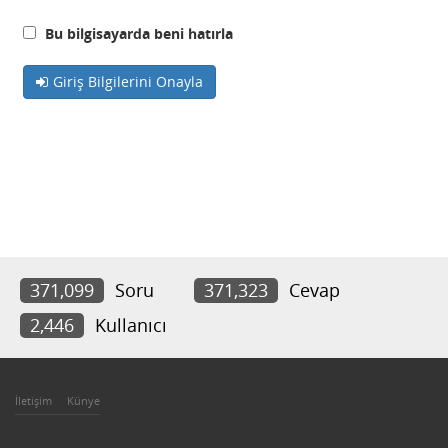
Bu bilgisayarda beni hatırla
Giriş Bilgilerini Onayla
371,099
Soru
371,323
Cevap
2,446
Kullanıcı
İletişim
Künye