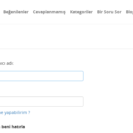
Beğenilenler
Cevaplanmamış
Kategoriler
Bir Soru Sor
Blo
ıcı adı:
e yapabilirim ?
 beni hatırla