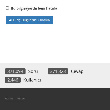
Bu bilgisayarda beni hatırla
Giriş Bilgilerini Onayla
371,099
Soru
371,323
Cevap
2,446
Kullanıcı
İletişim
Künye