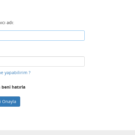
ıcı adı:
e yapabilirim ?
 beni hatırla
ni Onayla