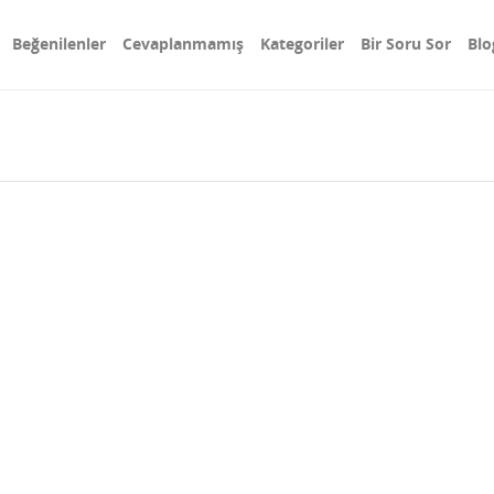
Beğenilenler
Cevaplanmamış
Kategoriler
Bir Soru Sor
Blo