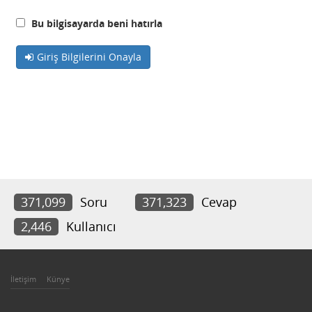
Bu bilgisayarda beni hatırla
Giriş Bilgilerini Onayla
371,099
Soru
371,323
Cevap
2,446
Kullanıcı
İletişim
Künye