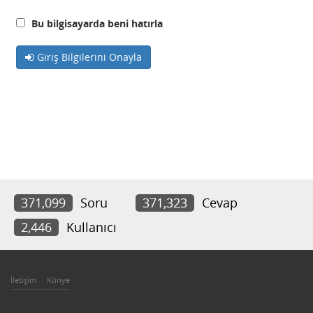
Bu bilgisayarda beni hatırla
Giriş Bilgilerini Onayla
371,099
Soru
371,323
Cevap
2,446
Kullanıcı
İletişim
Künye