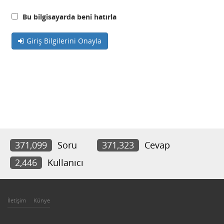
Bu bilgisayarda beni hatırla
Giriş Bilgilerini Onayla
371,099
Soru
371,323
Cevap
2,446
Kullanıcı
İletişim
Künye