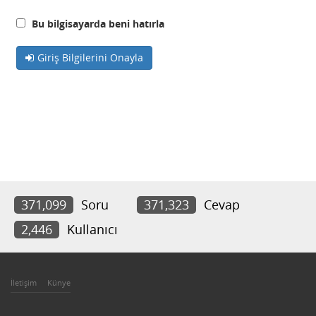
Bu bilgisayarda beni hatırla
Giriş Bilgilerini Onayla
371,099
Soru
371,323
Cevap
2,446
Kullanıcı
İletişim
Künye