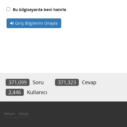
Bu bilgisayarda beni hatırla
Giriş Bilgilerini Onayla
371,099
Soru
371,323
Cevap
2,446
Kullanıcı
İletişim
Künye