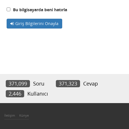
Bu bilgisayarda beni hatırla
Giriş Bilgilerini Onayla
371,099
Soru
371,323
Cevap
2,446
Kullanıcı
İletişim
Künye