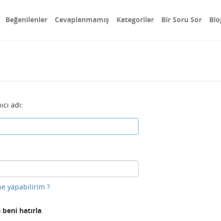
Beğenilenler
Cevaplanmamış
Kategoriler
Bir Soru Sor
Blo
ıcı adı:
e yapabilirim ?
 beni hatırla