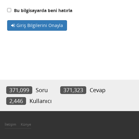
Bu bilgisayarda beni hatırla
Giriş Bilgilerini Onayla
371,099
Soru
371,323
Cevap
2,446
Kullanıcı
İletişim
Künye