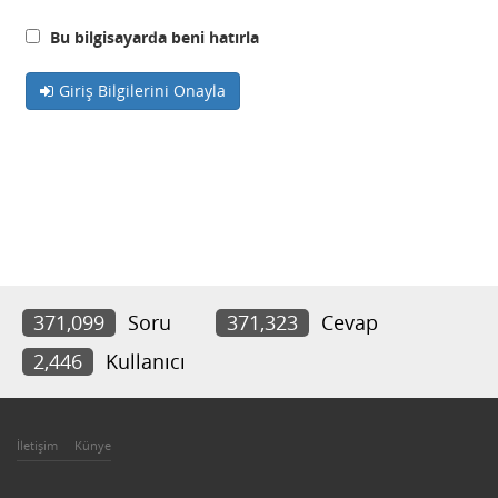
Bu bilgisayarda beni hatırla
Giriş Bilgilerini Onayla
371,099
Soru
371,323
Cevap
2,446
Kullanıcı
İletişim
Künye