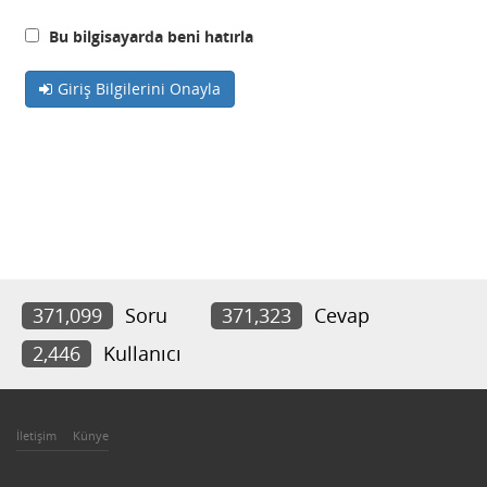
Bu bilgisayarda beni hatırla
Giriş Bilgilerini Onayla
371,099
Soru
371,323
Cevap
2,446
Kullanıcı
İletişim
Künye