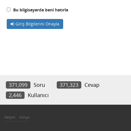
Bu bilgisayarda beni hatırla
Giriş Bilgilerini Onayla
371,099
Soru
371,323
Cevap
2,446
Kullanıcı
İletişim
Künye