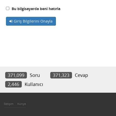
Bu bilgisayarda beni hatırla
Giriş Bilgilerini Onayla
371,099
Soru
371,323
Cevap
2,446
Kullanıcı
İletişim
Künye