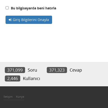
Bu bilgisayarda beni hatırla
Giriş Bilgilerini Onayla
371,099
Soru
371,323
Cevap
2,446
Kullanıcı
İletişim
Künye