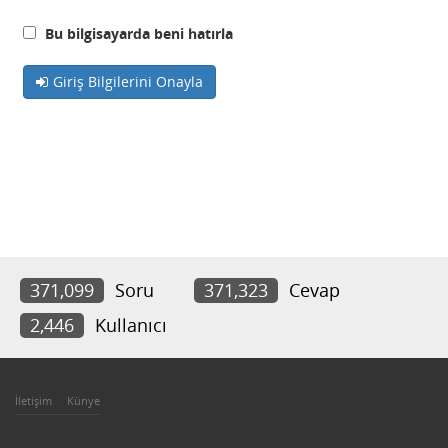
Bu bilgisayarda beni hatırla
Giriş Bilgilerini Onayla
371,099
Soru
371,323
Cevap
2,446
Kullanıcı
İletişim
Künye