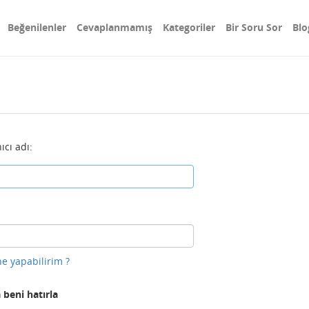
Beğenilenler
Cevaplanmamış
Kategoriler
Bir Soru Sor
Blo
ıcı adı:
e yapabilirim ?
 beni hatırla