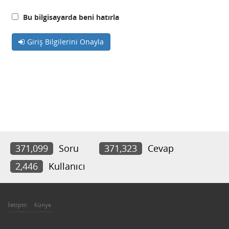
Bu bilgisayarda beni hatırla
Giriş Bilgilerini Onayla
371,099
Soru
371,323
Cevap
2,446
Kullanıcı
İletişim
Künye