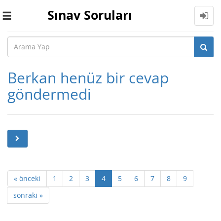
Sınav Soruları
Toggle
navigation
Berkan henüz bir cevap
göndermedi
« önceki
1
2
3
4
5
6
7
8
9
sonraki »