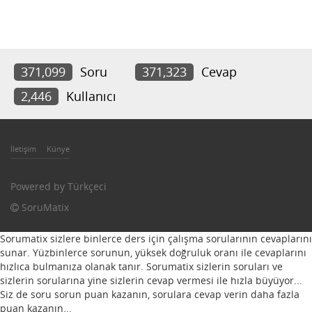
371,099
Soru
371,323
Cevap
2,446
Kullanıcı
İletişim
Künye
Powered by
Türkçeci
SoruMatix
Sorumatix sizlere binlerce ders için çalışma sorularının cevaplarını
sunar. Yüzbinlerce sorunun, yüksek doğruluk oranı ile cevaplarını
hızlıca bulmanıza olanak tanır. Sorumatix sizlerin soruları ve
sizlerin sorularına yine sizlerin cevap vermesi ile hızla büyüyor...
Siz de soru sorun puan kazanın, sorulara cevap verin daha fazla
puan kazanın...