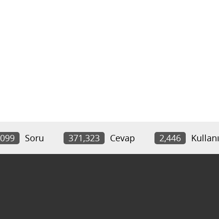
,099
Soru
371,323
Cevap
2,446
Kullanı