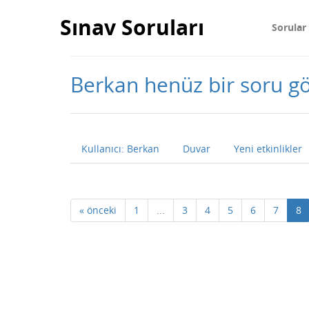
Sınav Soruları
Sorular
Berkan henüz bir soru 
Kullanıcı: Berkan
Duvar
Yeni etkinlikler
« önceki
1
...
3
4
5
6
7
8