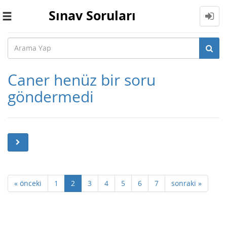
Sınav Soruları
Toggle
navigation
Caner henüz bir soru
göndermedi
« önceki
1
2
3
4
5
6
7
sonraki »