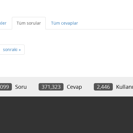
kler
Tüm sorular
Tüm cevaplar
sonraki »
,099
Soru
371,323
Cevap
2,446
Kullanı