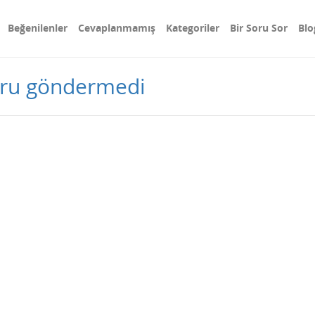
Beğenilenler
Cevaplanmamış
Kategoriler
Bir Soru Sor
Blo
oru göndermedi