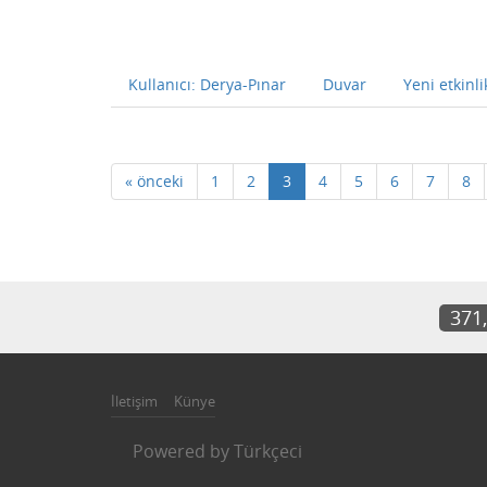
Kullanıcı: Derya-Pınar
Duvar
Yeni etkinli
« önceki
1
2
3
4
5
6
7
8
371
İletişim
Künye
Powered by
Türkçeci