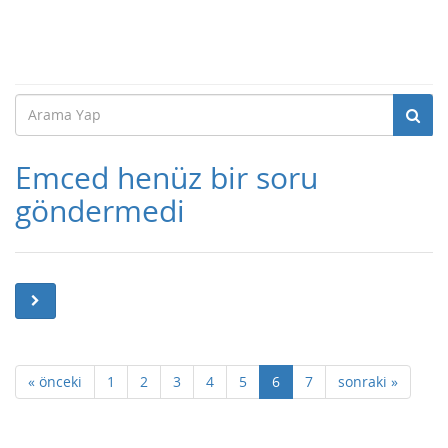
Emced henüz bir soru
göndermedi
« önceki
1
2
3
4
5
6
7
sonraki »