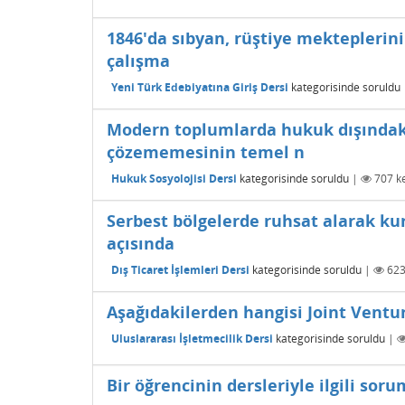
1846'da sıbyan, rüştiye mekteplerini
çalışma
Yeni Türk Edebiyatına Giriş Dersi
kategorisinde
soruldu
Modern toplumlarda hukuk dışındaki
çözememesinin temel n
Hukuk Sosyolojisi Dersi
kategorisinde
soruldu
|
707
ke
Serbest bölgelerde ruhsat alarak ku
açısında
Dış Ticaret İşlemleri Dersi
kategorisinde
soruldu
|
62
Aşağıdakilerden hangisi Joint Ventur
Uluslararası İşletmecilik Dersi
kategorisinde
soruldu
|
Bir öğrencinin dersleriyle ilgili sor