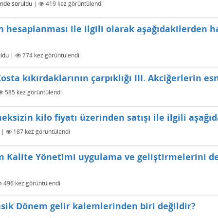
inde
soruldu
|
419
kez görüntülendi
n hesaplanması ile ilgili olarak aşağıdakilerden h
ldu
|
774
kez görüntülendi
 Kosta kıkırdaklarının çarpıklığı III. Akciğerlerin es
585
kez görüntülendi
sizin kilo fiyatı üzerinden satışı ile ilgili aşağıd
|
187
kez görüntülendi
 Kalite Yönetimi uygulama ve geliştirmelerini 
496
kez görüntülendi
sik Dönem gelir kalemlerinden biri değildir?