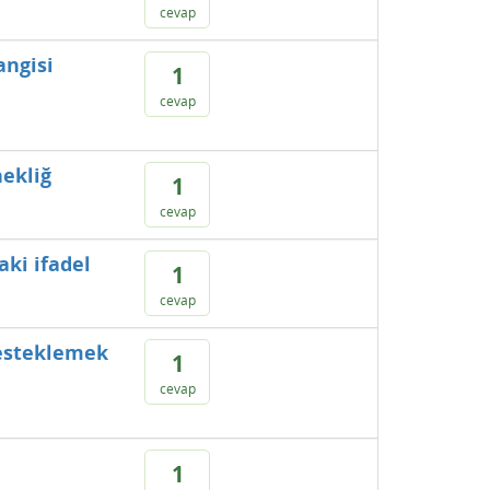
cevap
angisi
1
cevap
nekliğ
1
cevap
aki ifadel
1
cevap
desteklemek
1
cevap
1