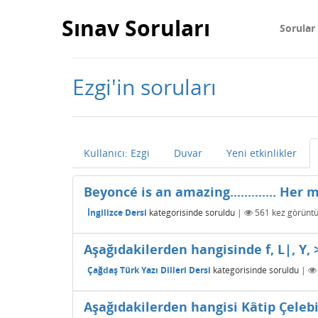
Sınav Soruları
Sorular
Ezgi'in soruları
Kullanıcı: Ezgi
Duvar
Yeni etkinlikler
Beyoncé is an amazing............. He
İngilizce Dersi
kategorisinde
soruldu
|
561
kez görüntü
Aşağıdakilerden hangisinde f, L|, Y, >
Çağdaş Türk Yazı Dilleri Dersi
kategorisinde
soruldu
|
Aşağıdakilerden hangisi Kâtip Çelebi