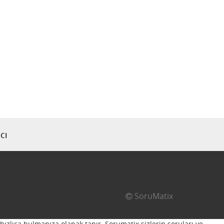
cı
SoruMatix
hızlıca bulmanıza olanak tanır. Sorumatix sizlerin soruları ve