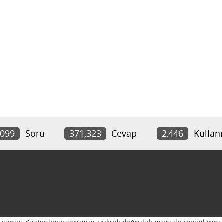
,099
Soru
371,323
Cevap
2,446
Kullanı
ı sunar. Yüzbinlerce sorunun, yüksek doğruluk oranı ile cevaplarını 