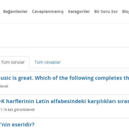
Beğenilenler
Cevaplanmamış
Kategoriler
Bir Soru Sor
Blo
Tüm sorular
Tüm cevaplar
r music is great. Which of the following completes 
lendi
K harflerinin Latin alfabesindeki karşılıkları sıra
1.1k
kez görüntülendi
'nin eseridir?