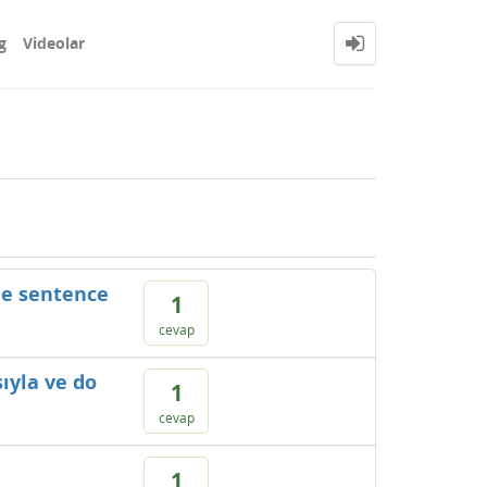
g
Videolar
the sentence
1
cevap
sıyla ve do
1
cevap
1