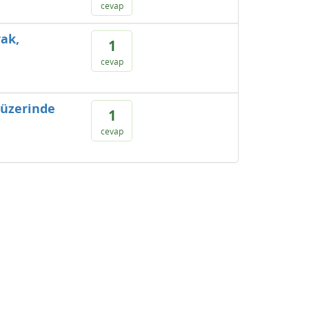
cevap
rak,
1
cevap
 üzerinde
1
cevap