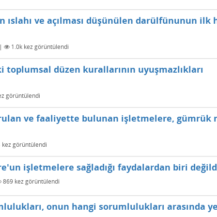
n ıslahı ve açılması düşünülen darülfünunun ilk h
|
1.0k
kez görüntülendi
 toplumsal düzen kurallarının uyuşmazlıkları
z görüntülendi
rulan ve faaliyette bulunan işletmelere, gümrük
3
kez görüntülendi
e'un işletmelere sağladığı faydalardan biri değild
869
kez görüntülendi
umlulukları, onun hangi sorumlulukları arasında ye