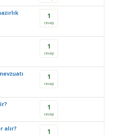
azırlık
1
cevap
1
cevap
 mevzuatı
1
cevap
ir?
1
cevap
r alır?
1