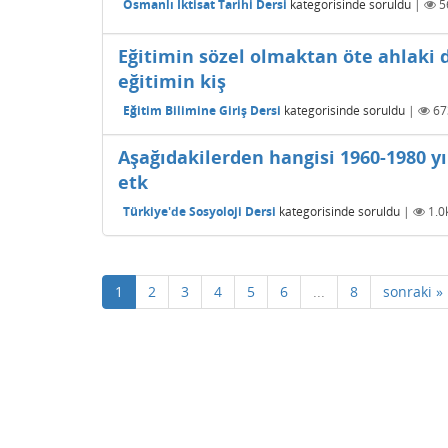
Osmanlı İktisat Tarihi Dersi
kategorisinde
soruldu
|
5
Eğitimin sözel olmaktan öte ahlaki 
eğitimin kiş
Eğitim Bilimine Giriş Dersi
kategorisinde
soruldu
|
67
Aşağıdakilerden hangisi 1960-1980 yı
etk
Türkiye'de Sosyoloji Dersi
kategorisinde
soruldu
|
1.0
1
2
3
4
5
6
...
8
sonraki »