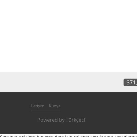
371
İletişim
Künye
Powered by
Türkçeci
Sorumatix sizlere binlerce ders için çalışma sorularının cevapların