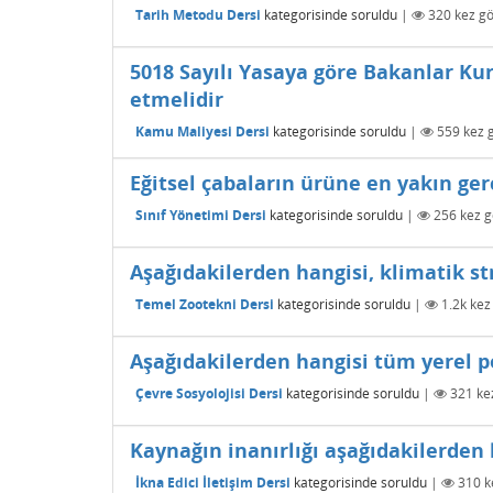
Tarih Metodu Dersi
kategorisinde
soruldu
|
320
kez gö
5018 Sayılı Yasaya göre Bakanlar Ku
etmelidir
Kamu Maliyesi Dersi
kategorisinde
soruldu
|
559
kez g
Eğitsel çabaların ürüne en yakın ger
Sınıf Yönetimi Dersi
kategorisinde
soruldu
|
256
kez g
Aşağıdakilerden hangisi, klimatik st
Temel Zootekni Dersi
kategorisinde
soruldu
|
1.2k
kez 
Aşağıdakilerden hangisi tüm yerel pol
Çevre Sosyolojisi Dersi
kategorisinde
soruldu
|
321
kez
Kaynağın inanırlığı aşağıdakilerden 
İkna Edici İletişim Dersi
kategorisinde
soruldu
|
310
k