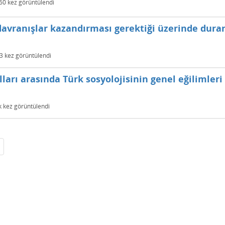
60
kez görüntülendi
davranışlar kazandırması gerektiği üzerinde dura
3
kez görüntülendi
lları arasında Türk sosyolojisinin genel eğilimleri
k
kez görüntülendi