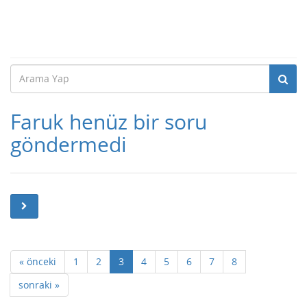
Faruk henüz bir soru
göndermedi
« önceki
1
2
3
4
5
6
7
8
sonraki »