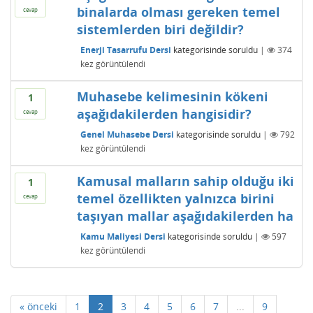
binalarda olması gereken temel
cevap
sistemlerden biri değildir?
Enerji Tasarrufu Dersi
kategorisinde
soruldu
|
374
kez görüntülendi
Muhasebe kelimesinin kökeni
1
aşağıdakilerden hangisidir?
cevap
Genel Muhasebe Dersi
kategorisinde
soruldu
|
792
kez görüntülendi
Kamusal malların sahip olduğu iki
1
temel özellikten yalnızca birini
cevap
taşıyan mallar aşağıdakilerden ha
Kamu Maliyesi Dersi
kategorisinde
soruldu
|
597
kez görüntülendi
« önceki
1
2
3
4
5
6
7
...
9