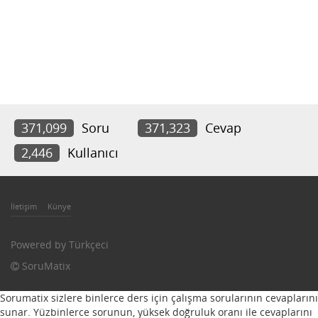
371,099
Soru
371,323
Cevap
2,446
Kullanıcı
İletişim
Künye
Powered by
Türkçeci
SoruMatix
Sorumatix sizlere binlerce ders için çalışma sorularının cevaplarını
sunar. Yüzbinlerce sorunun, yüksek doğruluk oranı ile cevaplarını