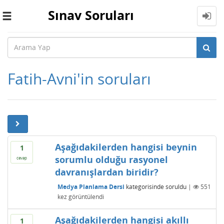
Sınav Soruları
Toggle
navigation
Fatih-Avni'in soruları
Aşağıdakilerden hangisi beynin
1
sorumlu olduğu rasyonel
cevap
davranışlardan biridir?
Medya Planlama Dersi
kategorisinde
soruldu
|
551
kez görüntülendi
Aşağıdakilerden hangisi akıllı
1