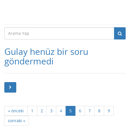
Gulay henüz bir soru
göndermedi
« önceki
1
2
3
4
5
6
7
8
9
sonraki »