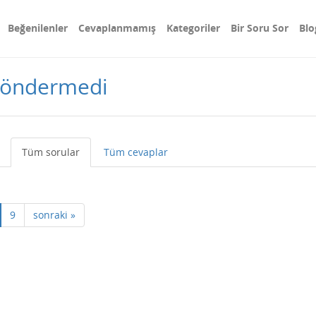
Beğenilenler
Cevaplanmamış
Kategoriler
Bir Soru Sor
Blo
 göndermedi
Tüm sorular
Tüm cevaplar
9
sonraki »