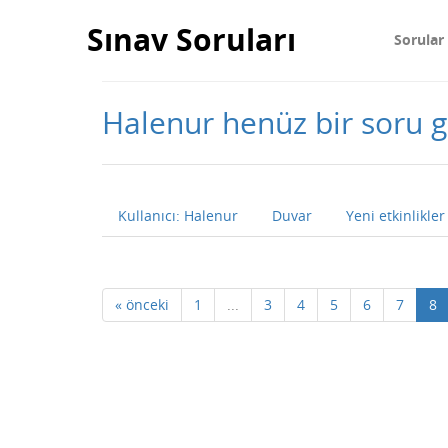
Sınav Soruları
Sorular
Halenur henüz bir soru
Kullanıcı: Halenur
Duvar
Yeni etkinlikler
« önceki
1
...
3
4
5
6
7
8