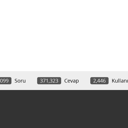
,099
Soru
371,323
Cevap
2,446
Kullanı