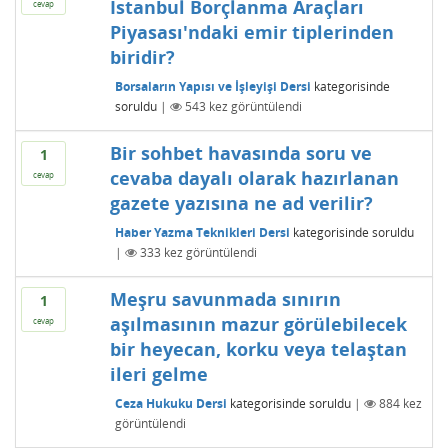
İstanbul Borçlanma Araçları
cevap
Piyasası'ndaki emir tiplerinden
biridir?
Borsaların Yapısı ve İşleyişi Dersi
kategorisinde
soruldu
|
543
kez görüntülendi
Bir sohbet havasında soru ve
1
cevaba dayalı olarak hazırlanan
cevap
gazete yazısına ne ad verilir?
Haber Yazma Teknikleri Dersi
kategorisinde
soruldu
|
333
kez görüntülendi
Meşru savunmada sınırın
1
aşılmasının mazur görülebilecek
cevap
bir heyecan, korku veya telaştan
ileri gelme
Ceza Hukuku Dersi
kategorisinde
soruldu
|
884
kez
görüntülendi