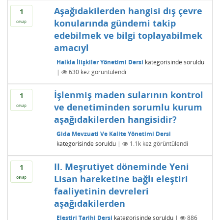
Aşağıdakilerden hangisi dış çevre
1
konularında gündemi takip
cevap
edebilmek ve bilgi toplayabilmek
amacıyl
Halkla İlişkiler Yönetimi Dersi
kategorisinde
soruldu
|
630
kez görüntülendi
İşlenmiş maden sularının kontrol
1
ve denetiminden sorumlu kurum
cevap
aşağıdakilerden hangisidir?
Gida Mevzuati Ve Kalite Yönetimi Dersi
kategorisinde
soruldu
|
1.1k
kez görüntülendi
II. Meşrutiyet döneminde Yeni
1
Lisan hareketine bağlı eleştiri
cevap
faaliyetinin devreleri
aşağıdakilerden
Eleştiri Tarihi Dersi
kategorisinde
soruldu
|
886