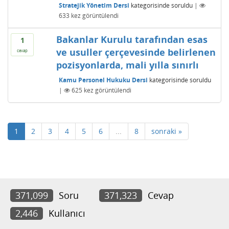
Stratejik Yönetim Dersi
kategorisinde
soruldu
|
633
kez görüntülendi
Bakanlar Kurulu tarafından esas
1
ve usuller çerçevesinde belirlenen
cevap
pozisyonlarda, mali yılla sınırlı
Kamu Personel Hukuku Dersi
kategorisinde
soruldu
|
625
kez görüntülendi
1
2
3
4
5
6
...
8
sonraki »
371,099
Soru
371,323
Cevap
2,446
Kullanıcı