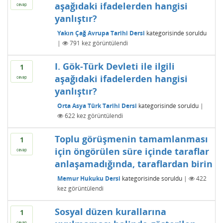
aşağıdaki ifadelerden hangisi
cevap
yanlıştır?
Yakın Çağ Avrupa Tarihi Dersi
kategorisinde
soruldu
|
791
kez görüntülendi
I. Gök-Türk Devleti ile ilgili
1
aşağıdaki ifadelerden hangisi
cevap
yanlıştır?
Orta Asya Türk Tarihi Dersi
kategorisinde
soruldu
|
622
kez görüntülendi
Toplu görüşmenin tamamlanması
1
için öngörülen süre içinde taraflar
cevap
anlaşamadığında, taraflardan birin
Memur Hukuku Dersi
kategorisinde
soruldu
|
422
kez görüntülendi
Sosyal düzen kurallarına
1
cevap