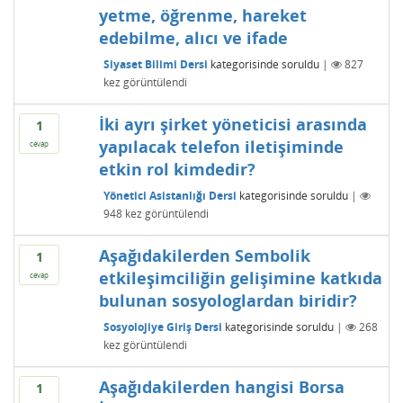
yetme, öğrenme, hareket
edebilme, alıcı ve ifade
Siyaset Bilimi Dersi
kategorisinde
soruldu
|
827
kez görüntülendi
İki ayrı şirket yöneticisi arasında
1
yapılacak telefon iletişiminde
cevap
etkin rol kimdedir?
Yönetici Asistanlığı Dersi
kategorisinde
soruldu
|
948
kez görüntülendi
Aşağıdakilerden Sembolik
1
etkileşimciliğin gelişimine katkıda
cevap
bulunan sosyologlardan biridir?
Sosyolojiye Giriş Dersi
kategorisinde
soruldu
|
268
kez görüntülendi
Aşağıdakilerden hangisi Borsa
1