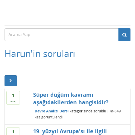
Harun'in soruları
Süper düğüm kavramı
1
aşağıdakilerden hangisidir?
cevap
Devre Analizi Dersi
kategorisinde
soruldu
|
849
kez görüntülendi
19. yüzyıl Avrupa'sı ile ilgili
1