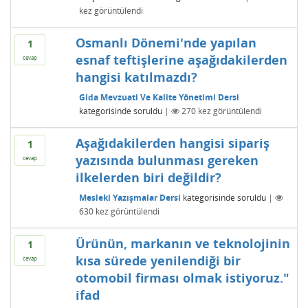
kez görüntülendi
Osmanlı Dönemi'nde yapılan
1
esnaf teftişlerine aşağıdakilerden
cevap
hangisi katılmazdı?
Gida Mevzuati Ve Kalite Yönetimi Dersi
kategorisinde
soruldu
|
270
kez görüntülendi
Aşağıdakilerden hangisi sipariş
1
yazısında bulunması gereken
cevap
ilkelerden biri değildir?
Mesleki Yazışmalar Dersi
kategorisinde
soruldu
|
630
kez görüntülendi
Ürünün, markanın ve teknolojinin
1
kısa sürede yenilendiği bir
cevap
otomobil firması olmak istiyoruz."
ifad