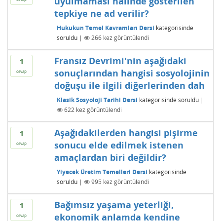
uyulmaması halinde gösterilen
tepkiye ne ad verilir?
Hukukun Temel Kavramları Dersi
kategorisinde
soruldu
|
266
kez görüntülendi
Fransız Devrimi'nin aşağıdaki
1
sonuçlarından hangisi sosyolojinin
cevap
doğuşu ile ilgili diğerlerinden dah
Klasik Sosyoloji Tarihi Dersi
kategorisinde
soruldu
|
622
kez görüntülendi
Aşağıdakilerden hangisi pişirme
1
sonucu elde edilmek istenen
cevap
amaçlardan biri değildir?
Yiyecek Üretim Temelleri Dersi
kategorisinde
soruldu
|
995
kez görüntülendi
Bağımsız yaşama yeterliği,
1
ekonomik anlamda kendine
cevap