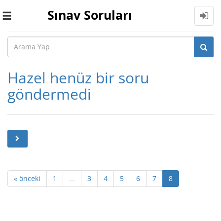
Sınav Soruları
Toggle
navigation
Hazel henüz bir soru
göndermedi
« önceki
1
...
3
4
5
6
7
8