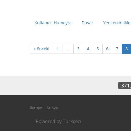
Kullanıcı: Humeyra
Duvar
Yeni etkinlikle
« önceki
1
...
3
4
5
6
7
8
371
İletişim
Künye
Powered by
Türkçeci