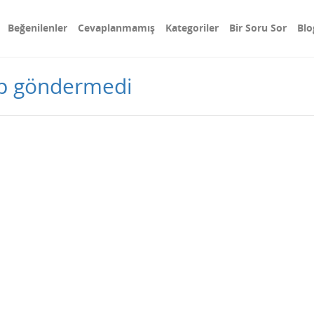
Beğenilenler
Cevaplanmamış
Kategoriler
Bir Soru Sor
Blo
ap göndermedi