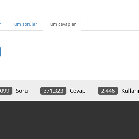
r
Tüm sorular
Tüm cevaplar
,099
Soru
371,323
Cevap
2,446
Kullanı