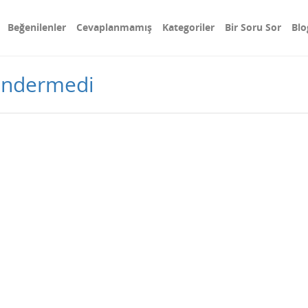
Beğenilenler
Cevaplanmamış
Kategoriler
Bir Soru Sor
Blo
öndermedi