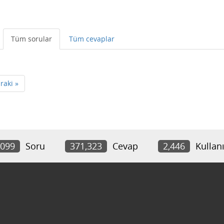
Tüm sorular
Tüm cevaplar
raki »
,099
Soru
371,323
Cevap
2,446
Kullanı