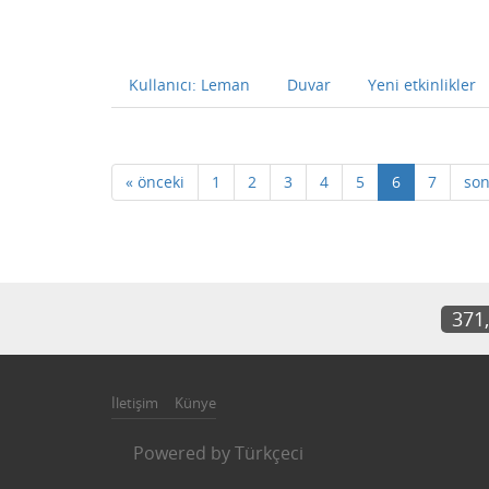
Kullanıcı: Leman
Duvar
Yeni etkinlikler
« önceki
1
2
3
4
5
6
7
son
371
İletişim
Künye
Powered by
Türkçeci