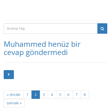
Muhammed henüz bir
cevap göndermedi
« önceki
1
2
3
4
5
6
7
8
sonraki »