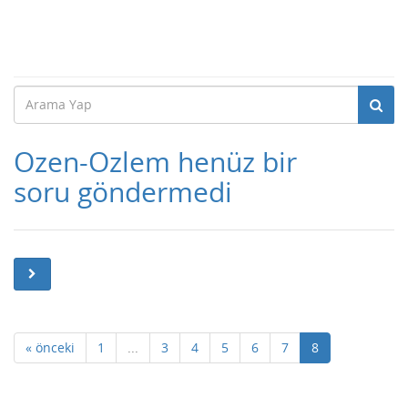
Ozen-Ozlem henüz bir
soru göndermedi
« önceki
1
...
3
4
5
6
7
8