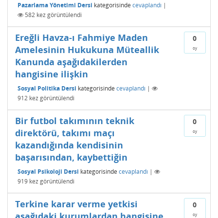
Pazarlama Yönetimi Dersi
kategorisinde
cevaplandı
|
582
kez görüntülendi
Ereğli Havza-ı Fahmiye Maden
0
Amelesinin Hukukuna Müteallik
oy
Kanunda aşağıdakilerden
hangisine ilişkin
Sosyal Politika Dersi
kategorisinde
cevaplandı
|
912
kez görüntülendi
Bir futbol takımının teknik
0
direktörü, takımı maçı
oy
kazandığında kendisinin
başarısından, kaybettiğin
Sosyal Psikoloji Dersi
kategorisinde
cevaplandı
|
919
kez görüntülendi
Terkine karar verme yetkisi
0
aşağıdaki kurumlardan hangisine
oy