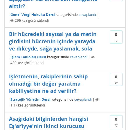
aittir?
Genel Vergi Hukuku Dersi
kategorisinde
cevaplandı
|
296
kez görüntülendi
Bir hücredeki sayısal ya da metin
0
girdisini hücrenin içinde yatayda
oy
ve dikeyde, sağa yaslamak, sola
İşlem Tabloları Dersi
kategorisinde
cevaplandı
|
430
kez görüntülendi
İşletmenin, rakiplerinin sahip
0
olmadığı bir değer yaratma
oy
kabiliyetine ne ad verilir?
Stratejik Yönetim Dersi
kategorisinde
cevaplandı
|
1.1k
kez görüntülendi
Aşağıdaki bilginlerden hangisi
0
Eş'arîyye'nin ikinci kurucusu
oy