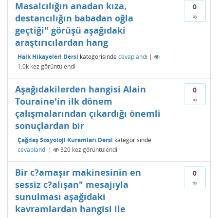
Masalcılığın anadan kıza,
0
destancılığın babadan oğla
oy
geçtiği" görüşü aşağıdaki
araştırıcılardan hang
Halk Hikayeleri Dersi
kategorisinde
cevaplandı
|
1.0k
kez görüntülendi
Aşağıdakilerden hangisi Alain
0
Touraine'in ilk dönem
oy
çalışmalarından çıkardığı önemli
sonuçlardan bir
Çağdaş Sosyoloji Kuramları Dersi
kategorisinde
cevaplandı
|
320
kez görüntülendi
Bir c?amaşır makinesinin en
0
sessiz c?alışan" mesajıyla
oy
sunulması aşağıdaki
kavramlardan hangisi ile