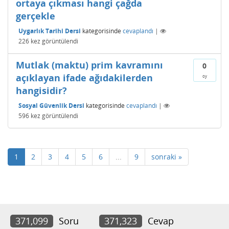
ortaya çıkması hangi çağda
gerçekle
Uygarlık Tarihi Dersi
kategorisinde
cevaplandı
|
226
kez görüntülendi
Mutlak (maktu) prim kavramını
0
açıklayan ifade ağıdakilerden
oy
hangisidir?
Sosyal Güvenlik Dersi
kategorisinde
cevaplandı
|
596
kez görüntülendi
1
2
3
4
5
6
...
9
sonraki »
371,099
Soru
371,323
Cevap