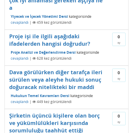
çok iyi anlaması gereken aşçıya ne
a
Yiyecek ve İçecek Yönetimi Dersi
kategorisinde
cevaplandı
|
459
kez görüntülendi
Proje işi ile ilgili aşağıdaki
0
ifadelerden hangisi doğrudur?
oy
Proje Analizi ve Değerlendirme Dersi
kategorisinde
cevaplandı
|
628
kez görüntülendi
Dava görülürken diğer tarafça ileri
0
sürülen veya aleyhe hukuki sonuç
oy
doğuracak nitelikteki bir maddi
Hukukun Temel Kavramları Dersi
kategorisinde
cevaplandı
|
449
kez görüntülendi
Şirketin üçüncü kişilere olan borç
0
ve yükümlülükleri karşısında
oy
sorumluluğu taahhüt ettiği