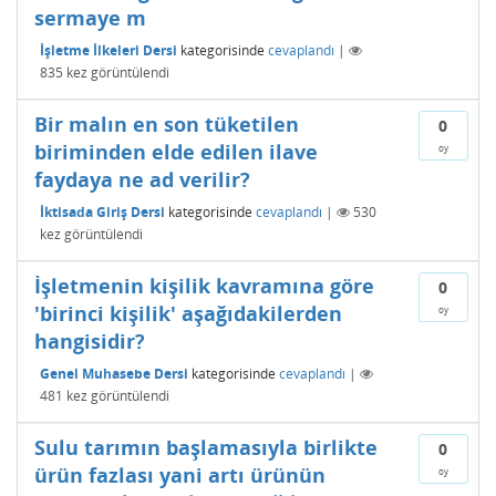
sermaye m
İşletme İlkeleri Dersi
kategorisinde
cevaplandı
|
835
kez görüntülendi
Bir malın en son tüketilen
0
biriminden elde edilen ilave
oy
faydaya ne ad verilir?
İktisada Giriş Dersi
kategorisinde
cevaplandı
|
530
kez görüntülendi
İşletmenin kişilik kavramına göre
0
'birinci kişilik' aşağıdakilerden
oy
hangisidir?
Genel Muhasebe Dersi
kategorisinde
cevaplandı
|
481
kez görüntülendi
Sulu tarımın başlamasıyla birlikte
0
ürün fazlası yani artı ürünün
oy