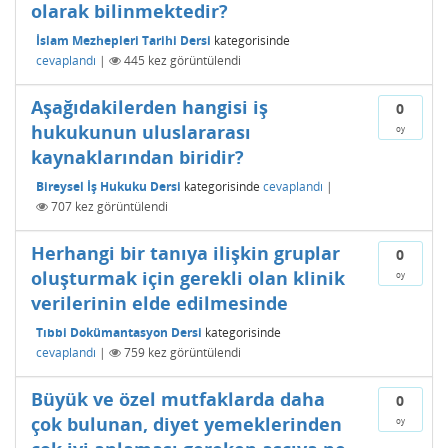
olarak bilinmektedir?
İslam Mezhepleri Tarihi Dersi
kategorisinde
cevaplandı
|
445
kez görüntülendi
Aşağıdakilerden hangisi iş
0
hukukunun uluslararası
oy
kaynaklarından biridir?
Bireysel İş Hukuku Dersi
kategorisinde
cevaplandı
|
707
kez görüntülendi
Herhangi bir tanıya ilişkin gruplar
0
oluşturmak için gerekli olan klinik
oy
verilerinin elde edilmesinde
Tıbbi Dokümantasyon Dersi
kategorisinde
cevaplandı
|
759
kez görüntülendi
Büyük ve özel mutfaklarda daha
0
çok bulunan, diyet yemeklerinden
oy