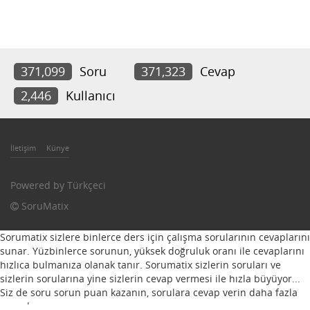
371,099
Soru
371,323
Cevap
2,446
Kullanıcı
İletişim
Künye
Powered by
Türkçeci
SoruMatix
Sorumatix sizlere binlerce ders için çalışma sorularının cevaplarını
sunar. Yüzbinlerce sorunun, yüksek doğruluk oranı ile cevaplarını
hızlıca bulmanıza olanak tanır. Sorumatix sizlerin soruları ve
sizlerin sorularına yine sizlerin cevap vermesi ile hızla büyüyor...
Siz de soru sorun puan kazanın, sorulara cevap verin daha fazla
puan kazanın...