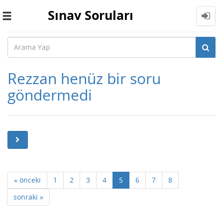
Sınav Soruları
Toggle
navigation
Rezzan henüz bir soru
göndermedi
« önceki
1
2
3
4
5
6
7
8
sonraki »