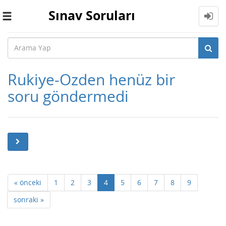
Sınav Soruları
Toggle
navigation
Rukiye-Ozden henüz bir
soru göndermedi
« önceki
1
2
3
4
5
6
7
8
9
sonraki »