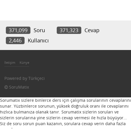
371,099
Soru
371,323
Cevap
2,446
Kullanıcı
İletişim
Künye
Powered by
Türkçeci
SoruMatix
Sorumatix sizlere binlerce ders için çalışma sorularının cevaplarını
sunar. Yüzbinlerce sorunun, yüksek doğruluk oranı ile cevaplarını
hızlıca bulmanıza olanak tanır. Sorumatix sizlerin soruları ve
sizlerin sorularına yine sizlerin cevap vermesi ile hızla büyüyor...
Siz de soru sorun puan kazanın, sorulara cevap verin daha fazla
puan kazanın...