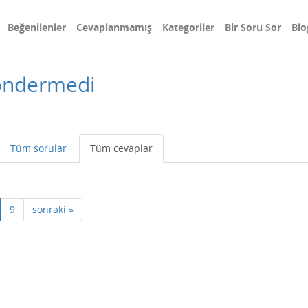
Beğenilenler
Cevaplanmamış
Kategoriler
Bir Soru Sor
Blo
göndermedi
Tüm sorular
Tüm cevaplar
9
sonraki »