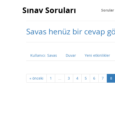
Sınav Soruları
Sorular
Savas henüz bir cevap 
Kullanıcı: Savas
Duvar
Yeni etkinlikler
« önceki
1
...
3
4
5
6
7
8