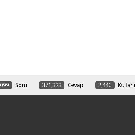
,099
Soru
371,323
Cevap
2,446
Kullanı