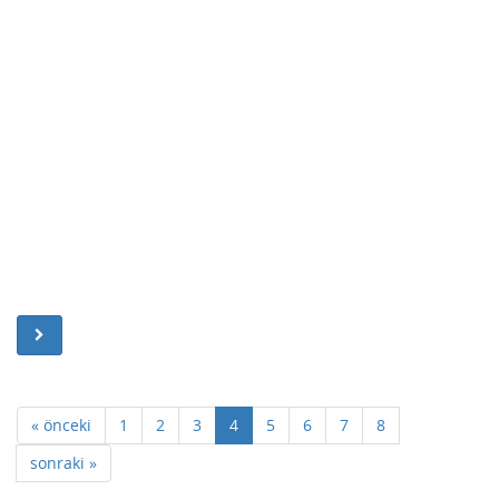
« önceki
1
2
3
4
5
6
7
8
sonraki »