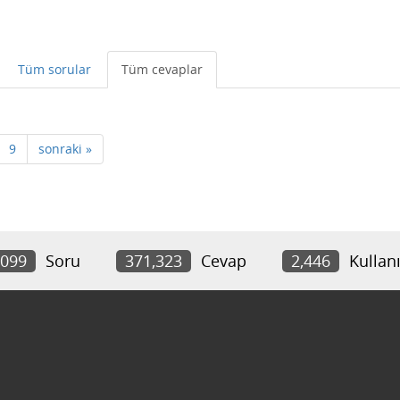
Tüm sorular
Tüm cevaplar
9
sonraki »
,099
Soru
371,323
Cevap
2,446
Kullanı