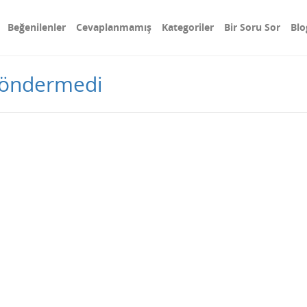
Beğenilenler
Cevaplanmamış
Kategoriler
Bir Soru Sor
Blo
göndermedi