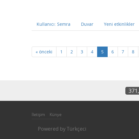
Kullanıcı: Semra
Duvar
Yeni etkinlikler
« önceki
1
2
3
4
5
6
7
8
371
İletişim
Künye
Powered by
Türkçeci