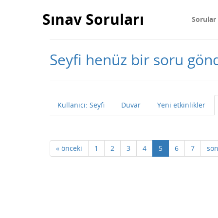
Sınav Soruları
Sorular
Seyfi henüz bir soru gö
Kullanıcı: Seyfi
Duvar
Yeni etkinlikler
« önceki
1
2
3
4
5
6
7
son