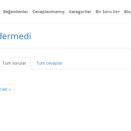
Beğenilenler
Cevaplanmamış
Kategoriler
Bir Soru Sor
Blo
ndermedi
Tüm sorular
Tüm cevaplar
raki »