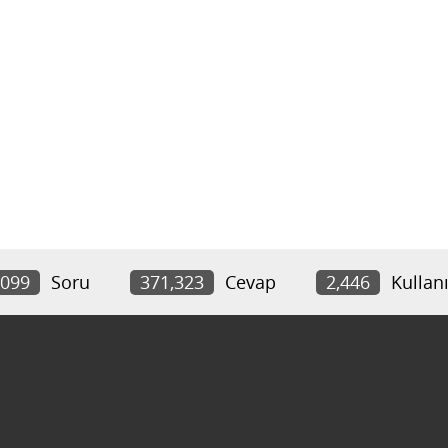
,099
Soru
371,323
Cevap
2,446
Kullanı