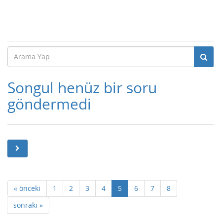
Songul henüz bir soru
göndermedi
« önceki
1
2
3
4
5
6
7
8
sonraki »