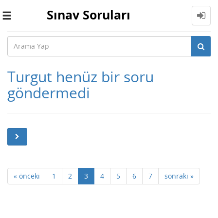
Sınav Soruları
Toggle
navigation
Turgut henüz bir soru
göndermedi
« önceki
1
2
3
4
5
6
7
sonraki »