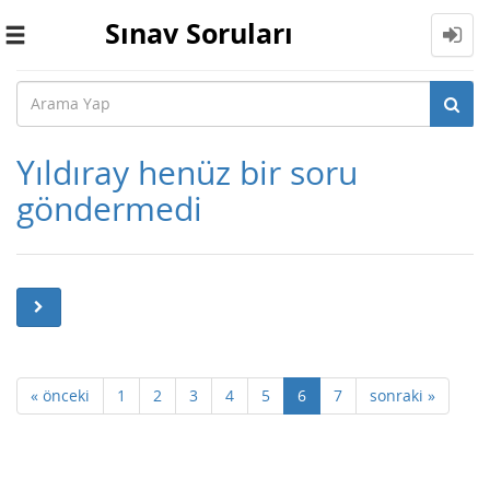
Sınav Soruları
Toggle
navigation
Yıldıray henüz bir soru
göndermedi
« önceki
1
2
3
4
5
6
7
sonraki »