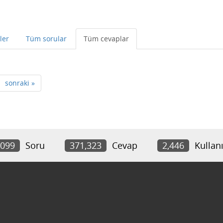
ler
Tüm sorular
Tüm cevaplar
sonraki »
,099
Soru
371,323
Cevap
2,446
Kullanı