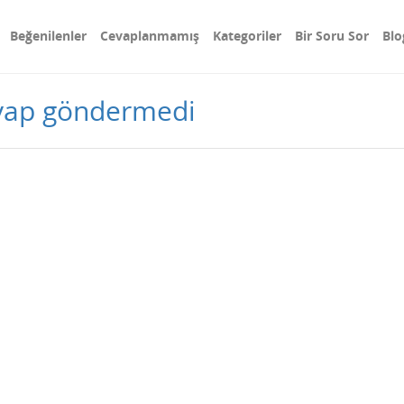
Beğenilenler
Cevaplanmamış
Kategoriler
Bir Soru Sor
Blo
evap göndermedi