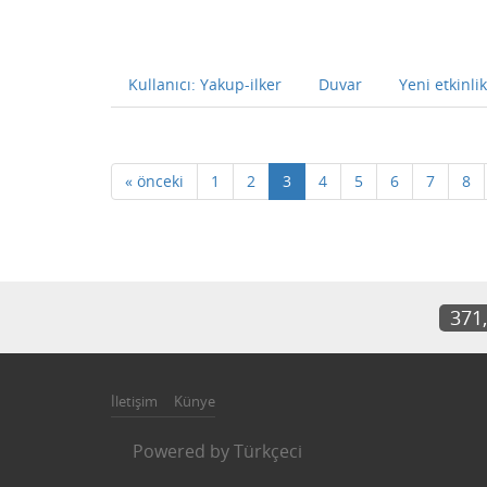
Kullanıcı: Yakup-ilker
Duvar
Yeni etkinlik
« önceki
1
2
3
4
5
6
7
8
371
İletişim
Künye
Powered by
Türkçeci