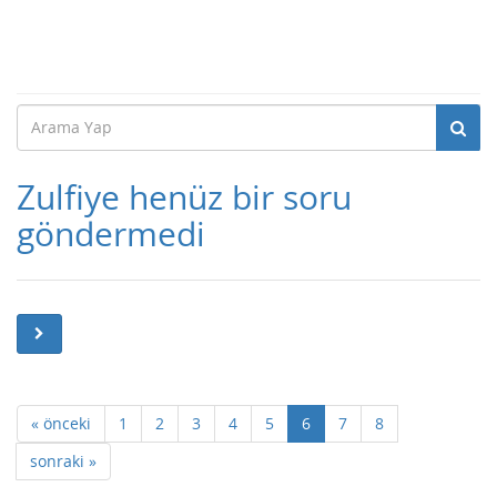
Zulfiye henüz bir soru
göndermedi
« önceki
1
2
3
4
5
6
7
8
sonraki »