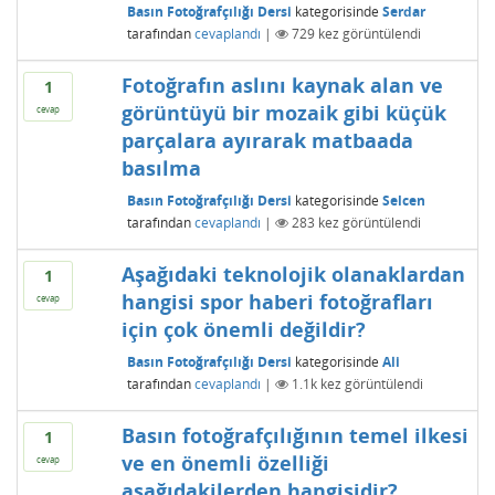
Basın Fotoğrafçılığı Dersi
kategorisinde
Serdar
tarafından
cevaplandı
|
729
kez görüntülendi
Fotoğrafın aslını kaynak alan ve
1
görüntüyü bir mozaik gibi küçük
cevap
parçalara ayırarak matbaada
basılma
Basın Fotoğrafçılığı Dersi
kategorisinde
Selcen
tarafından
cevaplandı
|
283
kez görüntülendi
Aşağıdaki teknolojik olanaklardan
1
hangisi spor haberi fotoğrafları
cevap
için çok önemli değildir?
Basın Fotoğrafçılığı Dersi
kategorisinde
Ali
tarafından
cevaplandı
|
1.1k
kez görüntülendi
Basın fotoğrafçılığının temel ilkesi
1
ve en önemli özelliği
cevap
aşağıdakilerden hangisidir?