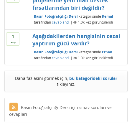
projelerine yeni mali destek
fırsatlarından biri değildir?
Basın Fotoğrafçılığı Dersi
kategorisinde
Kemal
tarafından
cevaplandı
|
1.0k
kez görüntülendi
Aşağıdakilerden hangisinin cezai
1
yaptırım gücü vardır?
cevap
Basın Fotoğrafçılığı Dersi
kategorisinde
Erhan
tarafından
cevaplandı
|
1.0k
kez görüntülendi
Daha fazlasını görmek için,
bu kategorideki sorular
tıklayınız.
Basın Fotoğrafçılığı Dersi için sınav soruları ve
cevapları