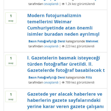
tarafından
cevaplandı
|
1.2k
kez görüntülendi
Modern fotojurnalizmin
1
temellerini Weimar
cevap
Cumhuriyetinde atan önemli
isimler buradan neden ayrılmışl
Basın Fotoğrafçılığı Dersi
kategorisinde
Mehmet
tarafından
cevaplandı
|
223
kez görüntülendi
l. Gazetelerin basmak isteyeceği
1
türden fotoğraflar üretildi. ll.
cevap
Gazetelerde fotoğraf basabilecek t
Basın Fotoğrafçılığı Dersi
kategorisinde
Filiz
tarafından
cevaplandı
|
789
kez görüntülendi
Gazetede yer alacak haberlere ve
1
haberlerin gazete sayfalarındaki
cevap
yerine karar veren gazete çalışanı