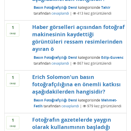
Basın Fotoğrafçılığı Dersi
kategorisinde
Tahir
tarafından
cevaplandı
|
413
kez görüntülendi
Haber görselleri açısından fotoğraf
1
makinesinin kaydettiği
cevap
görüntüleri ressam resimlerinden
ayıran ö
Basın Fotoğrafçılığı Dersi
kategorisinde
Edip-Guvenc
tarafından
cevaplandı
|
867
kez görüntülendi
Erich Solomon'un basın
1
fotoğrafçılığına en önemli katkısı
cevap
aşağıdakilerden hangisidir?
Basın Fotoğrafçılığı Dersi
kategorisinde
Mehmet-
Fatih
tarafından
cevaplandı
|
979
kez görüntülendi
Fotoğrafın gazetelerde yaygın
1
olarak kullanımının başladığı
cevap