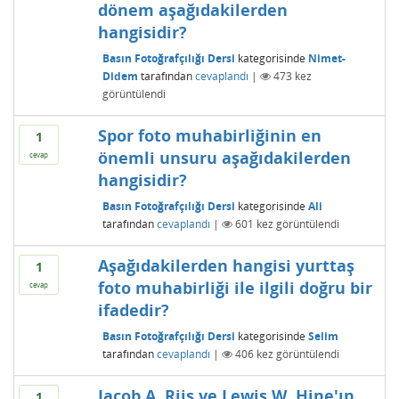
dönem aşağıdakilerden
hangisidir?
Basın Fotoğrafçılığı Dersi
kategorisinde
Nimet-
Didem
tarafından
cevaplandı
|
473
kez
görüntülendi
Spor foto muhabirliğinin en
1
önemli unsuru aşağıdakilerden
cevap
hangisidir?
Basın Fotoğrafçılığı Dersi
kategorisinde
Ali
tarafından
cevaplandı
|
601
kez görüntülendi
Aşağıdakilerden hangisi yurttaş
1
foto muhabirliği ile ilgili doğru bir
cevap
ifadedir?
Basın Fotoğrafçılığı Dersi
kategorisinde
Selim
tarafından
cevaplandı
|
406
kez görüntülendi
Jacob A. Riis ve Lewis W. Hine'ın
1