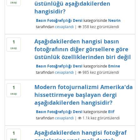
üstünlüğü aşağıdakilerden
cevap
hangisidir?
Basın Fotoğrafçılığı Dersi
kategorisinde
Nesrin
tarafından
cevaplandı
|
358
kez görüntülendi
Aşağıdakilerden hangisi basın
1
fotoğrafının diğer görsellere göre
cevap
üstünlük özelliklerinden biri değil
Basın Fotoğrafçılığı Dersi
kategorisinde
Emine
tarafından
cevaplandı
|
985
kez görüntülendi
Modern fotojurnalizmi Amerika'da
1
hissettirmeye başlayan dergi
cevap
aşağıdakilerden hangisidir?
Basın Fotoğrafçılığı Dersi
kategorisinde
Elif
tarafından
cevaplandı
|
1.1k
kez görüntülendi
Aşağıdakilerden hangisi fotoğraf
1
cevap