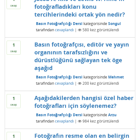
fotoğrafladıkları konu
cevap
tercihlerindeki ortak yön nedir?
Basın Fotoğrafçılığı Dersi
kategorisinde
Songul
tarafından
cevaplandı
|
580
kez görüntülendi
Basın fotoğrafçısı, editör ve yayın
1
organının tarafsızlığını ve
cevap
dürüstlüğünü sağlayan tek öge
aşağıd
Basın Fotoğrafçılığı Dersi
kategorisinde
Mehmet
tarafından
cevaplandı
|
200
kez görüntülendi
Aşağıdakilerden hangisi özel haber
1
fotoğrafları için söylenemez?
cevap
Basın Fotoğrafçılığı Dersi
kategorisinde
Arzu
tarafından
cevaplandı
|
984
kez görüntülendi
Fotoğrafın resme olan en belirgin
1